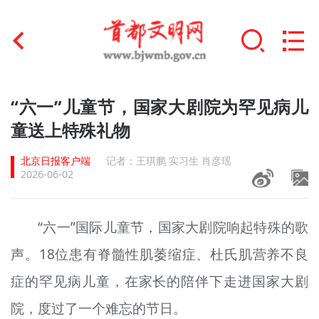
首页
“六一”儿童节，国家大剧院为罕见病儿
+
童送上特殊礼物
文明创建
北京日报客户端
记者：王琪鹏 实习生 肖彦瑶
文明实践
2026-06-02
+
文明培育
“六一”国际儿童节，国家大剧院响起特殊的歌
未成年人思想道德建设
声。18位患有脊髓性肌萎缩症、杜氏肌营养不良
+
榜样人物
症的罕见病儿童，在家长的陪伴下走进国家大剧
身边好人
院，度过了一个难忘的节日。