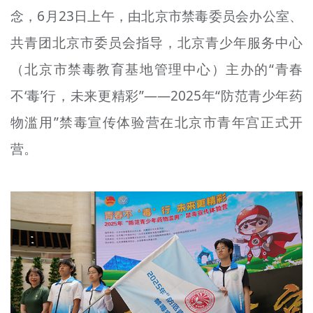
念，6月23日上午，由北京市禁毒委员会办公室、
文明评论
共青团北京市委员会指导，北京青少年服务中心
北京宣传文化引导基金
（北京市禁毒教育基地管理中心）主办的“青春
宣传思想文化人才
不‘毒’行，未来更精彩”——2025年“防范青少年药
专题
物滥用”禁毒宣传体验营在北京市青年宫正式开
+
营。
资料库