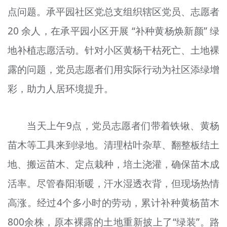
点问题。承平园社区党总支组织辖区党员、志愿者
文明评论
20 余人，在承平园小区开展 “补种黄杨焕新颜” 绿
北京宣传文化引导基金
地补植志愿活动。针对小区黄杨干枯死亡、土地裸
宣传思想文化人才
露的问题，党员志愿者们用实际行动为社区添绿增
专题
彩，助力人居环境提升。
+
资料库
当天上午9点，党员志愿者们带着铁锹、黄杨
苗木等工具来到绿地。清理枯叶杂草、翻整板结土
地、搬运苗木、定点栽种，培土浇灌，确保苗木成
活率。尽管春阳渐暖，汗水湿透衣背，但现场热情
高涨。经过4个多小时的劳动，累计补种黄杨苗木
800余株，原本裸露的土地重新披上了“绿装”。路