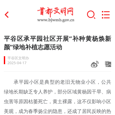
首页
平谷区承平园社区开展“补种黄杨焕新
+
颜”绿地补植志愿活动
文明创建
平谷区文明办
文明实践
2025-04-17
+
文明培育
承平园小区是典型的老旧无物业小区，公共
未成年人思想道德建设
绿地长期缺乏专人养护，部分区域黄杨因干旱、病
+
榜样人物
虫害等原因枯萎死亡，黄土裸露，这不仅影响小区
身边好人
美观，成为春季扬尘的隐患，还成了居民反映的热