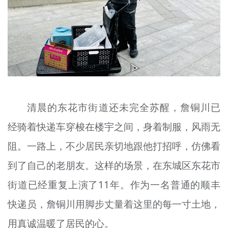
文明评论
北京宣传文化引导基金
宣传思想文化人才
专题
+
清晨的东花市街道还未完全苏醒，詹铜川已
资料库
经骑着快递车穿梭在楼宇之间，身着制服，风雨无
阻。一路上，不少居民亲切地跟他打招呼，仿佛看
到了自己的老朋友。这样的场景，在东城区东花市
街道已经重复上演了11年。作为一名普通的顺丰
快递员，詹铜川用脚步丈量着这里的每一寸土地，
用真诚温暖了居民的心。