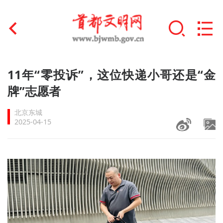
首页
11年“零投诉”，这位快递小哥还是“金
+
牌”志愿者
文明创建
北京东城
文明实践
2025-04-15
+
文明培育
未成年人思想道德建设
+
榜样人物
身边好人