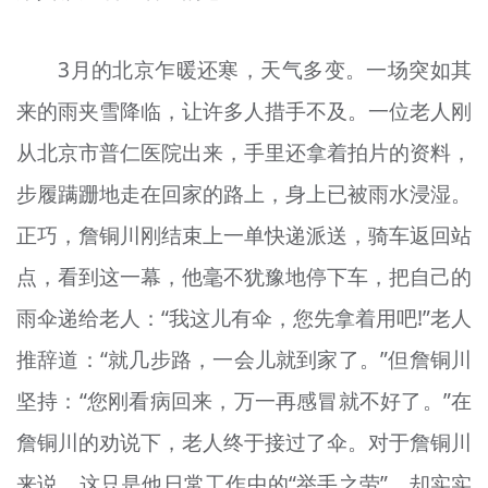
3月的北京乍暖还寒，天气多变。一场突如其
来的雨夹雪降临，让许多人措手不及。一位老人刚
从北京市普仁医院出来，手里还拿着拍片的资料，
步履蹒跚地走在回家的路上，身上已被雨水浸湿。
正巧，詹铜川刚结束上一单快递派送，骑车返回站
点，看到这一幕，他毫不犹豫地停下车，把自己的
雨伞递给老人：“我这儿有伞，您先拿着用吧!”老人
推辞道：“就几步路，一会儿就到家了。”但詹铜川
坚持：“您刚看病回来，万一再感冒就不好了。”在
詹铜川的劝说下，老人终于接过了伞。对于詹铜川
来说，这只是他日常工作中的“举手之劳”，却实实