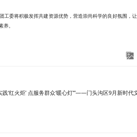
团工委将积极发挥共建资源优势，营造崇尚科学的良好氛围，让
素养。
‘红火炬’ 点服务群众‘暖心灯’”——门头沟区9月新时代文明实践主题推动日活动火热开