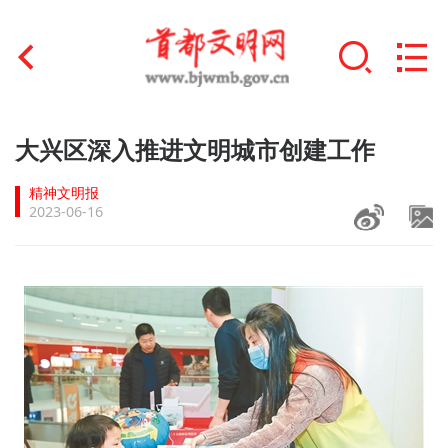
首页
大兴区深入推进文明城市创建工作
+
文明创建
精神文明报
2023-06-16
文明实践
+
文明培育
未成年人思想道德建设
+
榜样人物
身边好人