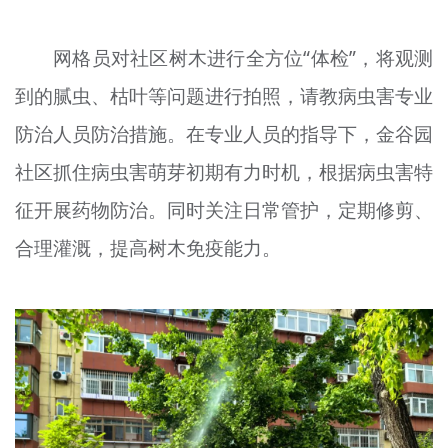
文明评论
网格员对社区树木进行全方位“体检”，将观测
北京宣传文化引导基金
到的
腻
虫、枯叶等问题进行拍照，请教病虫害专业
宣传思想文化人才
防治人员防治措施。在专业人员的指导下，金谷园
专题
社区抓住病虫害萌芽初期
有力时机
，根据病虫害特
+
征开展药物防治。同时关注日常管护，定期修剪、
资料库
合理灌溉，提高树木免疫能力。