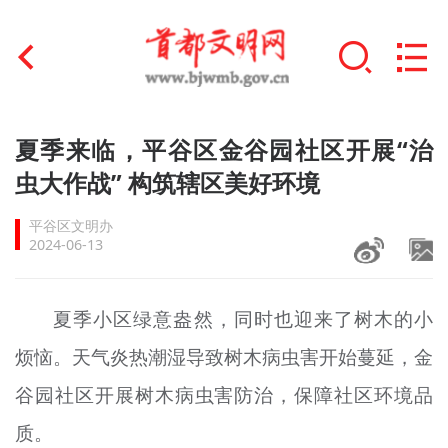
首页
夏季来临，平谷区金谷园社区开展“治
+
虫大作战” 构筑辖区美好环境
文明创建
平谷区文明办
文明实践
2024-06-13
+
文明培育
夏季小区绿意盎然，同时也迎来了树木的小
未成年人思想道德建设
烦恼。天气炎热潮湿导致树木病虫害开始蔓延，金
+
榜样人物
谷园社区开展树木病虫害防治，保障社区环境品
身边好人
质。