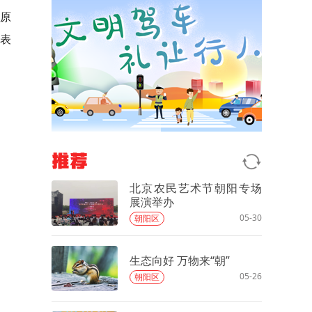
原
表
推荐
北京农民艺术节朝阳专场
展演举办
05-30
朝阳区
生态向好 万物来“朝”
05-26
朝阳区