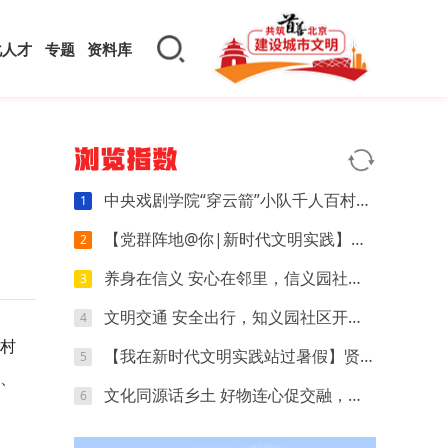
化人才
专题
资料库
浏览指数
中央戏剧学院“穿云箭”小队千人百村暑期实践：红色文化可感可触，文创“小楼”萌动山乡
1
【党群阵地@你|新时代文明实践】开营第四天｜执笔忆研学，动手探科学，解锁夏日多彩时光
2
养身在信义 安心在邻里，信义园社区立秋养生专场来啦
3
文明交通 安全出行，知义园社区开展电动车交通安全宣传活动
4
乡村
【我在新时代文明实践站过暑假】贤王庄村开展“寻找赛博坦星球”青少年科普活动
5
、
文化同源话乡土 好物连心促交融，夏各庄镇团委开展京津冀红领巾夏令营乡土好物分享会
6