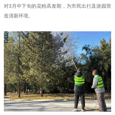
对3月中下旬的花粉高发期，为市民出行及游园营
文明评论
造清新环境。
北京宣传文化引导基金
宣传思想文化人才
专题
+
资料库