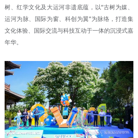
树、红学文化及大运河非遗底蕴，以“古树为媒、
文明评论
运河为脉、国际为窗、科创为翼”为脉络，打造集
北京宣传文化引导基金
文化体验、国际交流与科技互动于一体的沉浸式嘉
宣传思想文化人才
年华。
专题
+
资料库