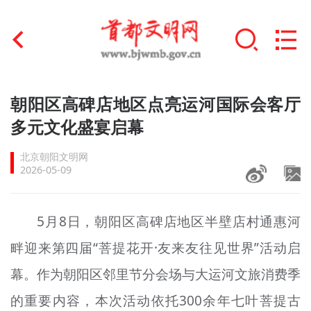
首页
朝阳区高碑店地区点亮运河国际会客厅
+
多元文化盛宴启幕
文明创建
北京朝阳文明网
文明实践
2026-05-09
+
文明培育
5月8日，朝阳区高碑店地区半壁店村通惠河
未成年人思想道德建设
畔迎来第四届“菩提花开·友来友往见世界”活动启
+
榜样人物
幕。作为朝阳区邻里节分会场与大运河文旅消费季
身边好人
的重要内容，本次活动依托300余年七叶菩提古