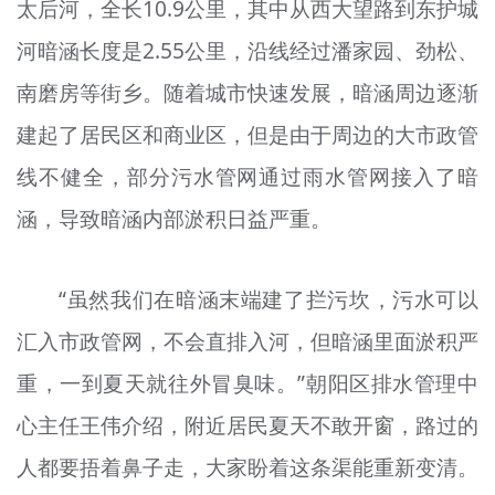
太后河，全长10.9公里，其中从西大望路到东护城
河暗涵长度是2.55公里，沿线经过潘家园、劲松、
南磨房等街乡。随着城市快速发展，暗涵周边逐渐
建起了居民区和商业区，但是由于周边的大市政管
线不健全，部分污水管网通过雨水管网接入了暗
涵，导致暗涵内部淤积日益严重。
“虽然我们在暗涵末端建了拦污坎，污水可以
汇入市政管网，不会直排入河，但暗涵里面淤积严
重，一到夏天就往外冒臭味。”朝阳区排水管理中
心主任王伟介绍，附近居民夏天不敢开窗，路过的
人都要捂着鼻子走，大家盼着这条渠能重新变清。