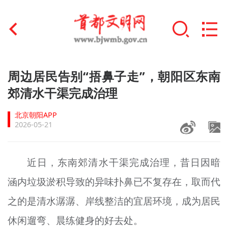
首页
周边居民告别“捂鼻子走”，朝阳区东南
+
郊清水干渠完成治理
文明创建
北京朝阳APP
文明实践
2026-05-21
+
文明培育
近日，东南郊清水干渠完成治理，昔日因暗
未成年人思想道德建设
涵内垃圾淤积导致的异味扑鼻已不复存在，取而代
+
榜样人物
之的是清水潺潺、岸线整洁的宜居环境，成为居民
身边好人
休闲遛弯、晨练健身的好去处。