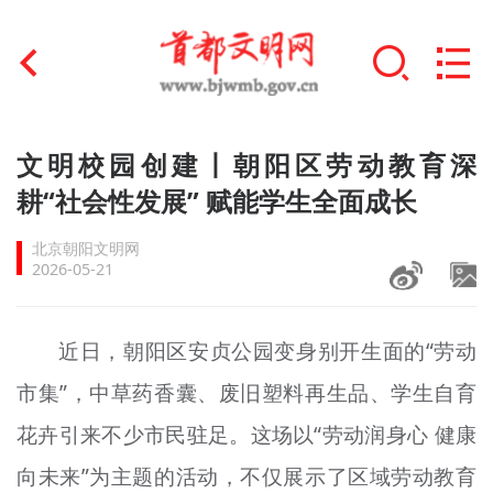
首页
文明校园创建丨朝阳区劳动教育深
+
耕“社会性发展” 赋能学生全面成长
文明创建
北京朝阳文明网
文明实践
2026-05-21
+
文明培育
近日，朝阳区安贞公园变身别开生面的“劳动
未成年人思想道德建设
市集”，中草药香囊、废旧塑料再生品、学生自育
+
榜样人物
花卉引来不少市民驻足。这场以“劳动润身心 健康
身边好人
向未来”为主题的活动，不仅展示了区域劳动教育