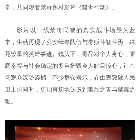
堂，共同观看禁毒题材影片《猎毒行动》。
文明评论
北京宣传文化引导基金
影片以一线禁毒民警的真实战斗场景为蓝
宣传思想文化人才
本，生动再现了公安缉毒队伍与毒贩斗智斗勇、殊
专题
死较量的英雄事迹。镜头下，毒品对个人身心、家
+
庭幸福与社会稳定的多重摧毁令人触目惊心，让在
资料库
场观众深受震撼。不少群众表示，在由衷致敬人民
卫士的同时，更加真切地认识到毒品之害与禁毒之
艰。