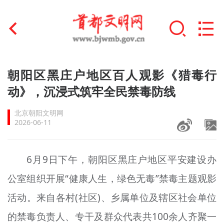
首页
朝阳区黑庄户地区百人观影《猎毒行
+
动》，沉浸式筑牢全民禁毒防线
文明创建
北京朝阳文明网
文明实践
2026-06-11
+
文明培育
6月9日下午，朝阳区黑庄户地区平安建设办
未成年人思想道德建设
公室组织开展“健康人生，绿色无毒”禁毒主题观影
+
榜样人物
活动。来自各村(社区)、乡属单位及辖区社会单位
身边好人
的禁毒负责人、专干及群众代表共100余人齐聚一