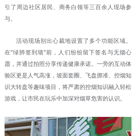
引了周边社区居民、商务白领等三百余人现场参
文明评论
与。
北京宣传文化引导基金
宣传思想文化人才
活动现场别出心裁地设置了多个功能区域。
专题
在“绿肺签到墙”前，人们纷纷留下签名与无烟心
+
愿，并通过拍照分享传递健康承诺。一旁的互动体
资料库
验区更是人气高涨，坡面套圈、飞盘掷准、控烟知
识大转盘等趣味项目，将严肃的控烟知识融入轻松
游戏，让市民在玩乐中加深对烟草危害的认识。