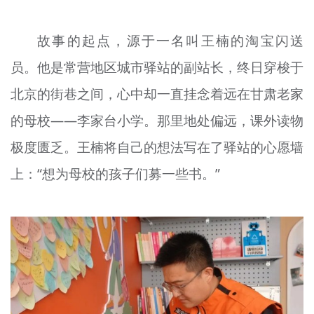
文明评论
故事的起点，源于一名叫王楠的淘宝闪送
北京宣传文化引导基金
员。他是常营地区城市驿站的副站长，终日穿梭于
宣传思想文化人才
北京的街巷之间，心中却一直挂念着远在甘肃老家
专题
的母校——李家台小学。那里地处偏远，课外读物
+
极度匮乏。王楠将自己的想法写在了驿站的心愿墙
资料库
上：“想为母校的孩子们募一些书。”