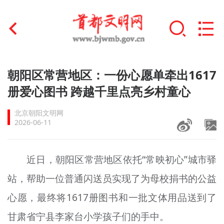
首页
朝阳区常营地区：一份心愿单牵出1617
+
册爱心图书 跨越千里点亮乡村童心
文明创建
北京朝阳文明网
文明实践
2026-06-11
+
文明培育
近日，朝阳区常营地区依托“常映初心”城市驿
未成年人思想道德建设
站，帮助一位普通闪送员实现了为母校捐书的公益
+
榜样人物
心愿，最终将1617册图书和一批文体用品送到了
身边好人
甘肃省宁县李家台小学孩子们的手中。