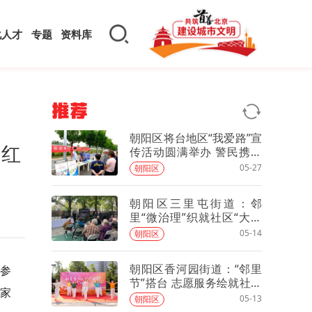
化人才
专题
资料库
推荐
朝阳区将台地区“我爱路”宣
庭红
传活动圆满举办 警民携手
共筑平安铁路生命线
05-27
朝阳区
朝阳区三里屯街道：邻
里“微治理”织就社区“大温
情”
05-14
朝阳区
朝阳区香河园街道：“邻里
线参
节”搭台 志愿服务绘就社区
了家
治理同心圆
05-13
朝阳区