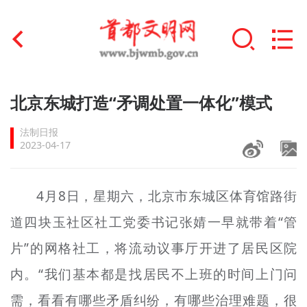
首页
北京东城打造“矛调处置一体化”模式
+
文明创建
法制日报
2023-04-17
文明实践
+
文明培育
4月8日，星期六，北京市东城区体育馆路街
道四块玉社区社工党委书记张婧一早就带着“管
未成年人思想道德建设
片”的网格社工，将流动议事厅开进了居民区院
+
榜样人物
内。“我们基本都是找居民不上班的时间上门问
身边好人
需，看看有哪些矛盾纠纷，有哪些治理难题，很