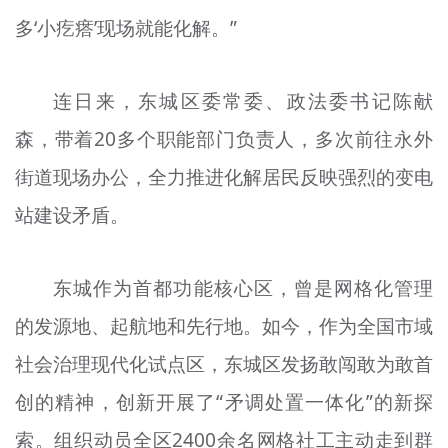
文明评论
多‘小疙瘩’现场就能化解。”
北京宣传文化引导基金
连日来，东城区委常委、政法委书记陈献
宣传思想文化人才
森，带着20多个职能部门负责人，多次前往永外
专题
街道现场办公，全力推进化解居民反映强烈的变电
+
站建设矛盾。
资料库
东城作为首都功能核心区，曾是网格化管理
的发源地、起航地和先行地。如今，作为全国市域
社会治理现代化试点区，东城区发扬敢闯敢为敢首
创的精神，创新开展了“矛调处置一体化”的新探
索。组织动员全区2400余名网格社工主动走到群