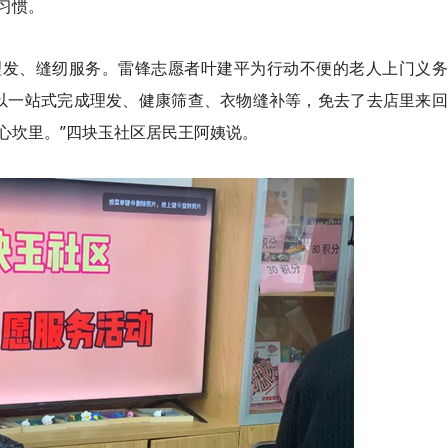
习惯。
理发、缝纫服务。雷锋志愿者叶建平为行动不便的老人上门义务
以一站式完成理发、健康筛查、衣物缝补等，免去了去店里来回
心坎里。”四块玉社区居民王阿姨说。