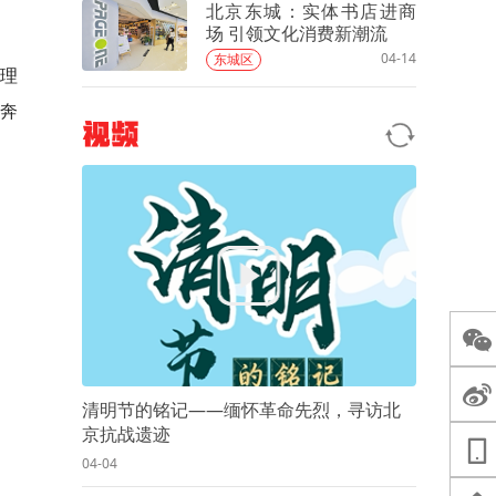
北京东城：实体书店进商
场 引领文化消费新潮流
04-14
东城区
理
奔
视频
清明节的铭记——缅怀革命先烈，寻访北
京抗战遗迹
04-04