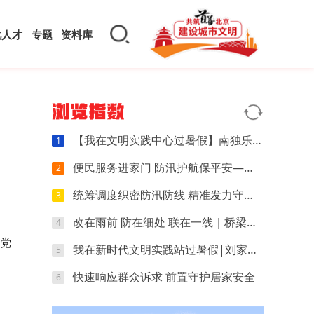
化人才
专题
资料库
浏览指数
【我在文明实践中心过暑假】南独乐河镇“杏”福成长营暑期公益托管圆满收官
1
便民服务进家门 防汛护航保平安——刘家店镇残疾人温馨家园开展入户志愿服务
2
统筹调度织密防汛防线 精准发力守护万家平安
3
改在雨前 防在细处 联在一线｜桥梁厂社区全链条筑牢防汛安全屏障
4
区党
我在新时代文明实践站过暑假|刘家店镇团委开设冰乳酪司康烘焙实践课
5
快速响应群众诉求 前置守护居家安全
6