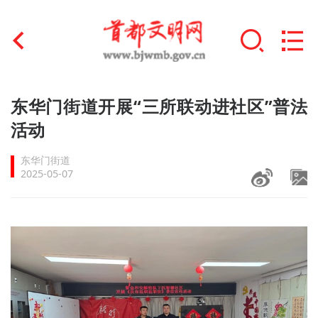
首页
东华门街道开展“三所联动进社区”普法
+
活动
文明创建
东华门街道
文明实践
2025-05-07
+
文明培育
未成年人思想道德建设
+
榜样人物
身边好人