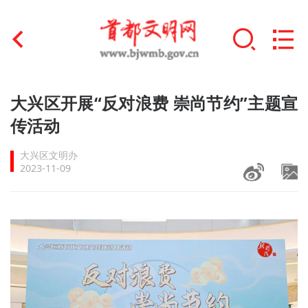
首页
大兴区开展“反对浪费 崇尚节约”主题宣
+
传活动
文明创建
大兴区文明办
文明实践
2023-11-09
+
文明培育
未成年人思想道德建设
+
榜样人物
身边好人