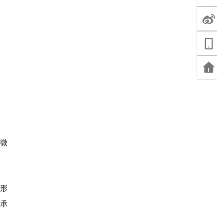
小微
形
承