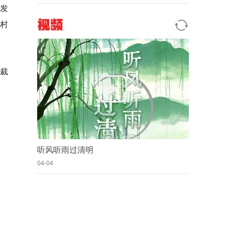
发
视频
乡村
裁
听风听雨过清明
04-04