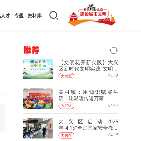
化人才
专题
资料库
推荐
【文明花开新实践】大兴
区新时代文明实践“文明跑
拾计划”首场活动开跑
04-18
大兴区
黄村镇：用知识赋能生
活，让温暖传递万家
04-17
大兴区
大兴区启动2025
年“4·15”全民国家安全教育
日宣传活动
04-15
大兴区