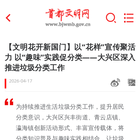
首页
【文明花开新国门】以“花样”宣传聚活
+
力 以“趣味”实践促分类——大兴区深入
文明创建
推进垃圾分类工作
文明实践
2026-04-17
+
文明培育
未成年人思想道德建设
为持续推进生活垃圾分类工作，提升居民
+
分类意识，大兴区兴丰街道、青云店镇、
榜样人物
瀛海镇创新活动形式、丰富宣传载体，将
身边好人
分类知识普及与趣味实践相结合，让垃圾