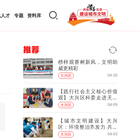
化人才
专题
资料库
推荐
榜样观赛树新风，文明助
威更精彩
04-30
大兴区
【践行社会主义核心价值
观】大兴区科委走进天普
碳中和科普基地开展教育
04-09
大兴区
实践活动
【城市文明建设】大兴
区：环境整治齐发力 共建
宜居新家园
04-03
大兴区