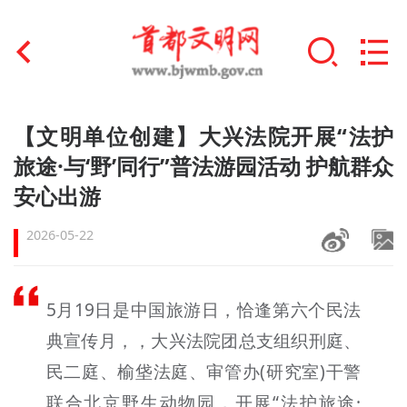
首页
【文明单位创建】大兴法院开展“法护
+
旅途·与‘野’同行”普法游园活动 护航群众
文明创建
安心出游
文明实践
2026-05-22
+
文明培育
未成年人思想道德建设
5月19日是中国旅游日，恰逢第六个民法
+
典宣传月，，大兴法院团总支组织刑庭、
榜样人物
民二庭、榆垡法庭、审管办(研究室)干警
身边好人
联合北京野生动物园，开展“法护旅途·