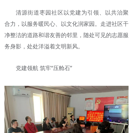
文明评论
清源街道枣园社区以党建为引领、以共治聚
北京宣传文化引导基金
合力，以服务暖民心、以文化润家园。走进社区干
净整洁的道路和谐友善的邻里，随处可见的志愿服
宣传思想文化人才
务身影，处处洋溢着文明新风。
专题
+
资料库
党建领航 筑牢“压舱石”