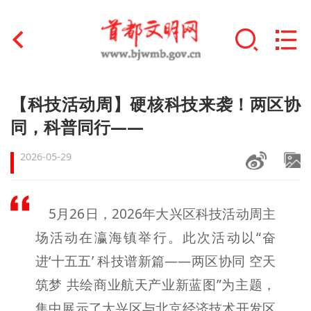
首页
【科技活动周】硬核科技来袭！两区协
+
同，科普同行——
文明创建
2026-05-29
文明实践
+
文明培育
5月26日，2026年大兴区科技活动周主
未成年人思想道德建设
场活动在瀛海镇举行。此次活动以“奋
+
榜样人物
进‘十五五’ 科技谱新篇——两区协同 空天
筑梦 共绘商业航天产业新蓝图”为主题，
身边好人
集中展示了大兴区与北京经济技术开发区