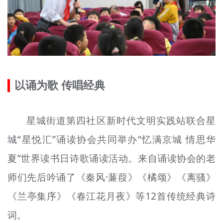
以诵为歌 传唱经典
星城街道第四社区新时代文明实践站联合星
城“星悦汇”诵读协会共同举办“忆满京城 情思华
夏”世界读书日诗歌诵读活动。来自诵读协会的老
师们先后吟诵了《秦风·蒹葭》《橘颂》《离骚》
《兰亭集序》《春江花月夜》等12首传统经典诗
词。