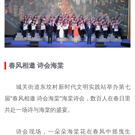
春风相邀 诗会海棠
城关街道东坟村新时代文明实践站举办第七
届“春风相邀 诗会海棠”海棠诗会，数百人在春日里
共赴一场诗与海棠的盛宴。
诗会现场，一朵朵海棠花在春风中摇曳生