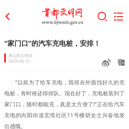
首页
“家门口”的汽车充电桩，安排！
+
文明创建
房山区文明办
2025-03-12
文明实践
+
文明培育
“以前为了给车充电，我得在外面找好久的充
电桩，有时候还得排队。现在好了，充电桩装到了
未成年人思想道德建设
家门口，随时都能充，真是太方便了!”正在给汽车
+
榜样人物
充电的向阳街道宏塔社区11号楼胡女士兴奋地发
身边好人
出感慨。