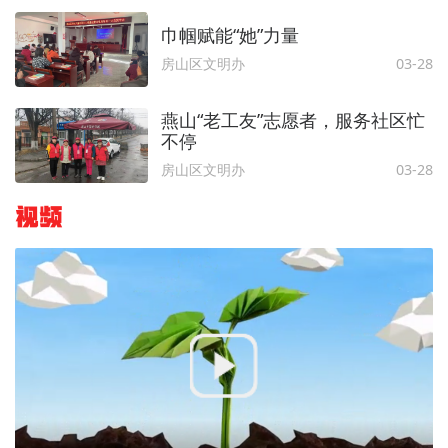
巾帼赋能“她”力量
房山区文明办
03-28
燕山“老工友”志愿者，服务社区忙
不停
房山区文明办
03-28
视频