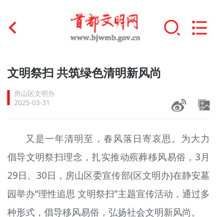
首页
文明祭扫 共筑绿色清明新风尚
+
文明创建
房山区文明办
2025-03-31
文明实践
+
文明培育
又是一年清明至，春风落日寄哀思。为大力
倡导文明祭扫理念，扎实推动殡葬移风易俗，3月
未成年人思想道德建设
29日、30日，房山区委宣传部(区文明办)在静安墓
+
榜样人物
园举办“理性追思 文明祭扫”主题宣传活动，通过多
身边好人
种形式，倡导移风易俗，弘扬社会文明新风尚。