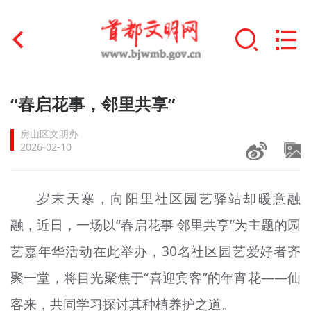
首页
“春启花事，邻里共享”
+
文明创建
房山区文明办
2026-02-10
文明实践
+
文明培育
岁末天寒，向阳里社区园艺驿站却暖意融
融，近日，一场以“春启花事 邻里共享”为主题的园
未成年人思想道德建设
艺嘉年华活动在此举办，30名社区园艺爱好者齐
+
榜样人物
聚一堂，将目光聚焦于“喜迎宾客”的年宵花——仙
身边好人
客来，共同学习探讨其种植养护之道。