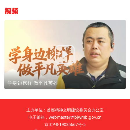
视频
学身边榜样 做平凡英雄
主办单位：首都精神文明建设委员会办公室
电子邮箱：webmaster@bjwmb.gov.cn
京ICP备19035667号-5