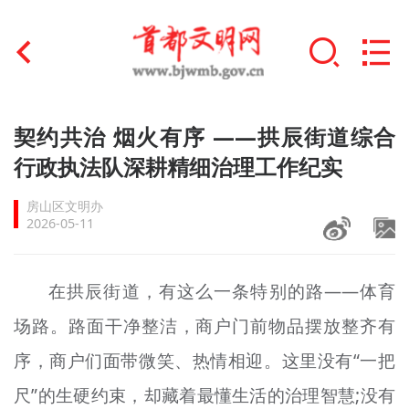
首页
契约共治 烟火有序 ——拱辰街道综合
+
行政执法队深耕精细治理工作纪实
文明创建
房山区文明办
文明实践
2026-05-11
+
文明培育
在拱辰街道，有这么一条特别的路——体育
未成年人思想道德建设
场路。路面干净整洁，商户门前物品摆放整齐有
+
榜样人物
序，商户们面带微笑、热情相迎。这里没有“一把
身边好人
尺”的生硬约束，却藏着最懂生活的治理智慧;没有