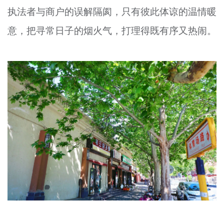
执法者与商户的误解隔阂，只有彼此体谅的温情暖
文明评论
意，把寻常日子的烟火气，打理得既有序又热闹。
北京宣传文化引导基金
宣传思想文化人才
专题
+
资料库