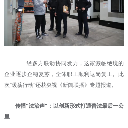
经多方联动协同发力，这家濒临绝境的
企业逐步企稳复苏，全体职工顺利返岗复工。此
次“
暖薪
行动”还
获
央视《新闻联播》专题报道。
传播“法治
声
”：以创新形式打通普法最后一公
里