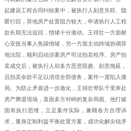
起建设工程合同纠纷案中，被执行人刻意失联、隐
匿行踪，异地房产处置阻力较大，申请执行人工程
款长期无法追回，情绪十分激动。王得
壮
一方面耐
心安抚当事人焦躁情绪，另一方面主动跨域协调异
地法院，顺利启动涉案房产司法拍卖程序。房产拍
卖成交后，被执行人却多方恶意阻挠、刻意拖延，
且
拍卖余款不足以清偿全部债务，案件一度陷入僵
局。为防止矛盾进一步激化，王得
壮
带队千里奔赴
房产腾退现场，直面多方对峙的复杂局面。他打破
固有执行思维，立足
案
件实际，兼顾各方合理诉
求，量身定制利益平衡处置方案，成功化解尖锐矛