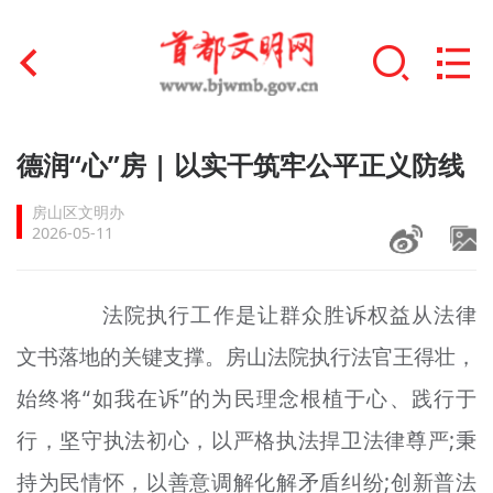
首页
德润“心”房 | 以实干筑牢公平正义防线
+
文明创建
房山区文明办
2026-05-11
文明实践
+
文明培育
法院执行工作是让群众胜诉权益
从
法律
文书落地的关键支撑。房山法院执行法官
王
得
壮
，
未成年人思想道德建设
始终将“如我在
诉
”的为民理念根植于心、践行于
+
榜样人物
行，坚守执法初心，以严格执法捍卫法律尊严;秉
身边好人
持为民情怀，以善意调解化解矛盾纠纷;创新普法