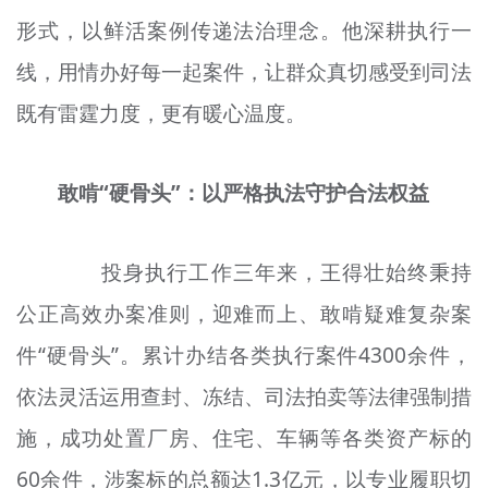
文明评论
形式，以鲜活案例传递法治理念。他深耕执行一
线，用情办好每一起案件，让群众真切感受到司法
北京宣传文化引导基金
既有雷霆力度，更有暖心温度。
宣传思想文化人才
专题
敢啃“硬骨头”：以严格执法守护合法权益
+
资料库
投身执行工作三年来，王得
壮
始终秉持
公正高效办案准则，迎难而上、敢啃疑难复杂案
件“硬骨头”。累计办结各类执行案件4300余件，
依法灵活运用查封、冻结、司法拍卖等法律强制措
施，成功处置厂房、住宅、车辆等各类资产标的
60余件，涉案标的总额达1.3亿元，以专业履职切