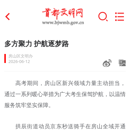
首页
多方聚力 护航逐梦路
+
文明创建
房山区文明办
2026-06-12
文明实践
+
文明培育
高考期间，房山区新兴领域力量主动担当，
通过一系列暖心举措为广大考生保驾护航，以温情
未成年人思想道德建设
服务筑牢坚实保障。
+
榜样人物
身边好人
拱辰街道动员京东秒送骑手在房山全域开通