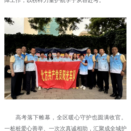
高考落下帷幕，全区暖心守护也圆满收官。
一桩桩爱心善举、一次次真诚相助，汇聚成全城护