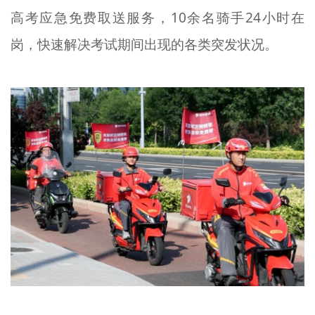
文明评论
高考应急免费取送服务，10余名骑手24小时在
岗，快速解决考试期间出现的各类突发状况。
北京宣传文化引导基金
宣传思想文化人才
专题
+
资料库