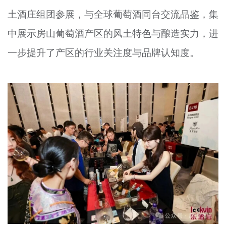
文明评论
土酒庄组团参展，与全球葡萄酒同台交流品鉴，集
中展示房山葡萄酒产区的风土特色与酿造实力，进
北京宣传文化引导基金
一步提升了产区的行业关注度与品牌认知度。
宣传思想文化人才
专题
+
资料库