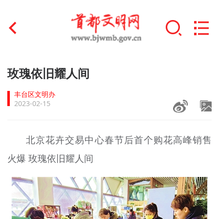
首页
玫瑰依旧耀人间
+
文明创建
丰台区文明办
2023-02-15
文明实践
+
文明培育
北京花卉交易中心春节后首个购花高峰销售
火爆 玫瑰依旧耀人间
未成年人思想道德建设
+
榜样人物
身边好人