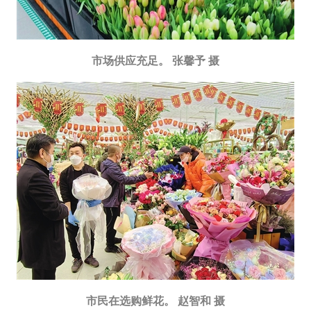
市场供应充足。 张馨予 摄
市民在选购鲜花。 赵智和 摄