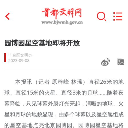
首页
园博园星空基地即将开放
+
文明创建
丰台区文明办
2023-09-08
文明实践
+
文明培育
本报讯（记者 原梓峰 林瑶）直径26米的地
球、直径15米的火星、直径3米的月球……随着夜
未成年人思想道德建设
幕降临，只见球幕外膜灯光亮起，清晰的地球、火
+
榜样人物
星和月球的地貌显现，由多个球幕以及星空舱组成
身边好人
的星空基地点亮北京园博园。园博园星空基地将