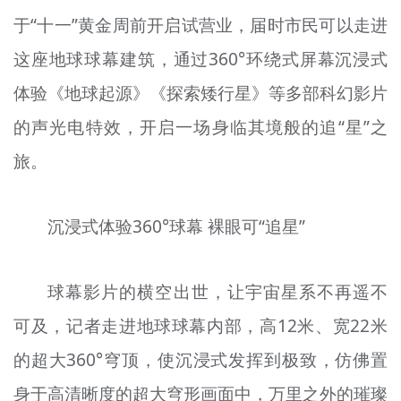
文明评论
于“十一”黄金周前开启试营业，届时市民可以走进
这座地球球幕建筑，通过360°环绕式屏幕沉浸式
北京宣传文化引导基金
体验《地球起源》《探索矮行星》等多部科幻影片
宣传思想文化人才
的声光电特效，开启一场身临其境般的追“星”之
专题
旅。
+
资料库
沉浸式体验360°球幕 裸眼可“追星”
球幕影片的横空出世，让宇宙星系不再遥不
可及，记者走进地球球幕内部，高12米、宽22米
的超大360°穹顶，使沉浸式发挥到极致，仿佛置
身于高清晰度的超大穹形画面中，万里之外的璀璨