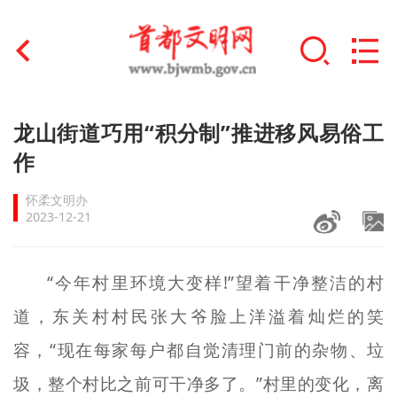
首页
龙山街道巧用“积分制”推进移风易俗工
+
作
文明创建
怀柔文明办
文明实践
2023-12-21
+
文明培育
“今年村里环境大变样!”望着干净整洁的村
未成年人思想道德建设
道，东关村村民张大爷脸上洋溢着灿烂的笑
+
榜样人物
容，“现在每家每户都自觉清理门前的杂物、垃
身边好人
圾，整个村比之前可干净多了。”村里的变化，离