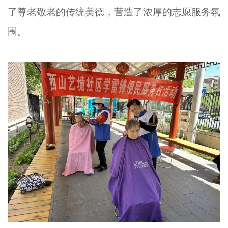
了尊老敬老的传统美德，营造了浓厚的志愿服务氛
文明评论
围。
北京宣传文化引导基金
宣传思想文化人才
专题
+
资料库