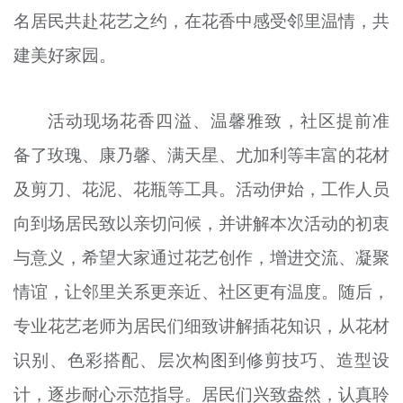
名居民共赴花艺之约，在花香中感受邻里温情，共
文明评论
建美好家园。
北京宣传文化引导基金
宣传思想文化人才
活动现场花香四溢、温馨雅致，社区提前准
专题
备了玫瑰、康乃馨、满天星、尤加利等丰富的花材
+
及剪刀、花泥、花瓶等工具。活动伊始，工作人员
资料库
向到场居民致以亲切问候，并讲解本次活动的初衷
与意义，希望大家通过花艺创作，增进交流、凝聚
情谊，让邻里关系更亲近、社区更有温度。随后，
专业花艺老师为居民们细致讲解插花知识，从花材
识别、色彩搭配、层次构图到修剪技巧、造型设
计，逐步耐心示范指导。居民们兴致盎然，认真聆