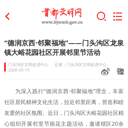
首页
“德润京西·邻聚福地”——门头沟区龙泉
+
镇大峪花园社区开展邻里节活动
文明创建
门头沟区文明促进中心
记者：门头沟区文明促进中心
文明实践
2026-05-15
+
文明培育
为深入践行“德润京西·邻聚福地”理念，丰富
未成年人思想道德建设
社区居民精神文化生活，拉近邻里距离，营造和睦
+
榜样人物
友爱的社区氛围。近日，门头沟区大峪花园社区精
身边好人
心组织开展邻里节插花主题活动，邀请辖区20余