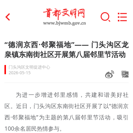
首页
“德润京西·邻聚福地”—— 门头沟区龙
+
泉镇东南街社区开展第八届邻里节活动
文明创建
门头沟区文明促进中心
文明实践
2026-05-15
+
文明培育
为进一步增进邻里感情，共建和谐美好社
未成年人思想道德建设
区。近日，门头沟区东南街社区开展了以“德润京
+
榜样人物
西·邻聚福地”为主题的第八届邻里节活动，吸引
身边好人
100余名居民热情参与。