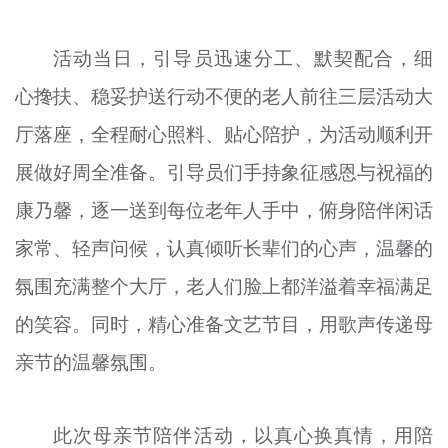
文明评论
活动当日，引导员迅速分工、默契配合，细
北京宣传文化引导基金
心搀扶、稳妥护送行动不便的老人前往三层活动大
宣传思想文化人才
厅落座，全程耐心照料、贴心陪护，为活动顺利开
专题
展做好周全准备。引导员们手持象征感恩与祝福的
+
康乃馨，逐一送到每位老年人手中，俯身陪伴闲话
资料库
家常、轻声问候，认真倾听长辈们的心声，温馨的
氛围充满整个大厅，老人们脸上都洋溢着幸福满足
的笑容。同时，精心准备文艺节目，用歌声传递母
亲节的温馨氛围。
此次母亲节陪伴活动，以真心换真情，用陪