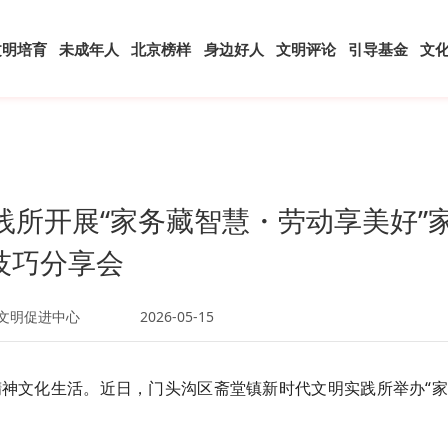
文明培育
未成年人
北京榜样
身边好人
文明评论
引导基金
文
践所开展“家务藏智慧・劳动享美好”
技巧分享会
区文明促进中心
2026-05-15
神文化生活。近日，门头沟区斋堂镇新时代文明实践所举办“家