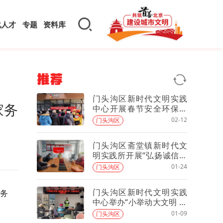
化人才
专题
资料库
推荐
门头沟区新时代文明实践
家务
中心开展春节安全环保主
题宣传活动
02-12
门头沟区
门头沟区斋堂镇新时代文
明实践所开展“弘扬诚信文
化 筑牢文明根基”主题诚信
01-24
门头沟区
活动
门头沟区新时代文明实践
务
中心举办“小举动大文明 素
养提升践于行”文明天天见
01-09
门头沟区
主题宣传活动