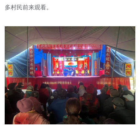
多村民前来观看。
文明评论
北京宣传文化引导基金
宣传思想文化人才
专题
+
资料库