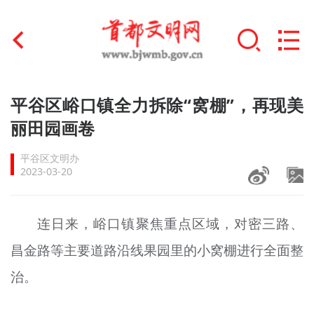
首页
平谷区峪口镇全力拆除“窝棚”，再现美
+
丽田园画卷
文明创建
平谷区文明办
文明实践
2023-03-20
+
文明培育
连日来，峪口镇聚焦重点区域，对密三路、
未成年人思想道德建设
昌金路等主要道路沿线果园里的小窝棚进行全面整
+
榜样人物
治。
身边好人