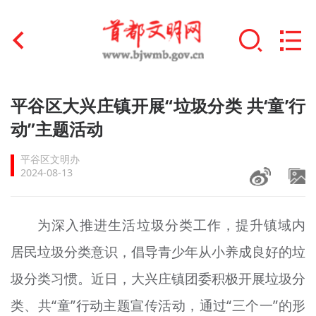
首页
平谷区大兴庄镇开展“垃圾分类 共‘童’行
+
动”主题活动
文明创建
平谷区文明办
文明实践
2024-08-13
+
文明培育
为深入推进生活垃圾分类工作，提升镇域内
未成年人思想道德建设
居民垃圾分类意识，倡导青少年从小养成良好的垃
+
榜样人物
圾分类
习惯
。近日，大兴庄镇团委积极开展垃圾分
身边好人
类、共“童”行动主题宣传活动，通过“三个一”的形