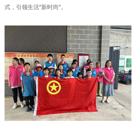
式，引领生活“新时尚”。
文明评论
北京宣传文化引导基金
宣传思想文化人才
专题
+
资料库