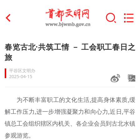
首页
春览古北·共筑工情 － 工会职工春日之
+
旅
文明创建
平谷区文明办
文明实践
2025-04-15
+
文明培育
为不断丰富职工的文化生活,提高身体素质,缓
未成年人思想道德建设
解工作压力,进一步增强凝聚力和向心力,近日,平谷
+
榜样人物
镇总工会组织辖区内机关、各企业会员到古北水镇
身边好人
参观游览。