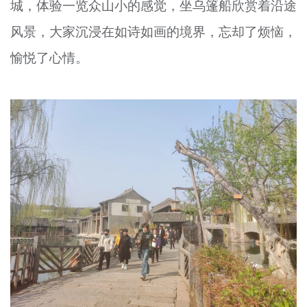
城，体验一览众山小的感觉，坐乌篷船欣赏着沿途
风景，大家沉浸在如诗如画的境界，忘却了烦恼，
愉悦了心情。