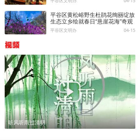
平谷区文明办
04-15
平谷区黄松峪野生杜鹃花绚丽绽放
生态立乡绘就春日“悬崖花海”奇观
平谷区文明办
04-15
视频
听风听雨过清明