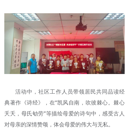
文明评论
北京宣传文化引导基金
宣传思想文化人才
专题
+
资料库
活动中，社区工作人员带领居民共同品读经
典著作《诗经》，在“凯风自南，吹彼棘心。棘心
夭夭，母氏劬劳”等描绘母爱的诗句中，感受古人
对母亲的深情赞颂，体会母爱的伟大与无私。