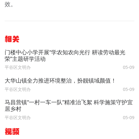
效。
相关
门楼中心小学开展“学农知农向光行 耕读劳动最光
荣”主题研学活动
平谷区文明办
05-09
大华山镇全力推进环境整治，扮靓镇域颜值！
平谷区文明办
05-09
马昌营镇“一村一车一队”精准治飞絮 科学施策守护宜
居乡村
平谷区文明办
05-09
视频