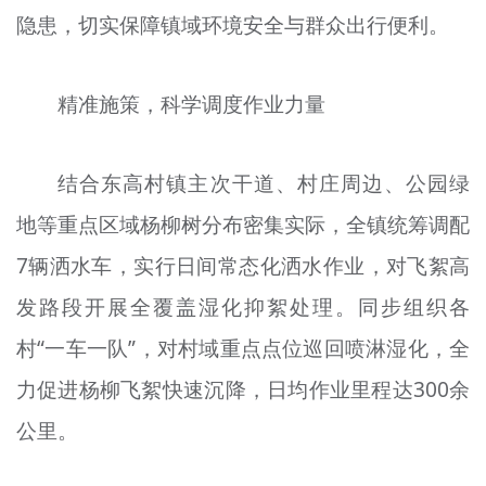
隐患，切实保障镇域环境安全与群众出行便利。
文明评论
北京宣传文化引导基金
精准施策，科学调度作业力量
宣传思想文化人才
专题
结合东高村镇主次干道、村庄周边、公园绿
地等重点区域杨柳树分布密集实际，全镇统筹调配
+
资料库
7辆洒水车，实行日间常态化洒水作业，对飞絮高
发路段开展全覆盖湿化抑絮处理。同步组织各
村“一车一队”，对村域重点点位巡回喷淋湿化，全
力促进杨柳飞絮快速沉降，日均作业里程达300余
公里。