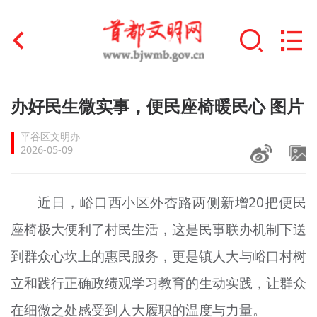
首页
办好民生微实事，便民座椅暖民心 图片
+
文明创建
平谷区文明办
2026-05-09
文明实践
+
文明培育
近日，峪口西小区外杏路两侧新增20把便民
座椅极大便利了村民生活，这是民事联办机制下送
未成年人思想道德建设
到群众心坎上的惠民服务，更是镇人大与峪口村树
+
榜样人物
立和践行正确政绩观学习教育的生动实践，让群众
身边好人
在细微之处感受到人大履职的温度与力量。