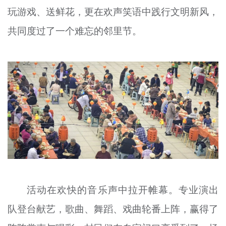
玩游戏、送鲜花，更在欢声笑语中践行文明新风，
文明评论
共同度过了一个难忘的邻里节。
北京宣传文化引导基金
宣传思想文化人才
专题
+
资料库
活动在欢快的音乐声中拉开帷幕。专业演出
队登台献艺，歌曲、舞蹈、戏曲轮番上阵，赢得了